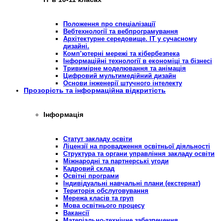
Положення про спеціалізації
Вебтехнології та вебпрограмування
Архітектурне середовище. ІТ у сучасному
дизайні.
Комп’ютерні мережі та кібербезпека
Інформаційні технології в економіці та бізнесі
Тривимірне моделювання та анімація
Цифровий мультимедійний дизайн
Основи інженерії штучного інтелекту
Прозорість та інформаційна відкритість
Інформація
Статут закладу освіти
Ліцензії на провадження освітньої діяльності
Структура та органи управління закладу освіти
Міжнародні та партнерські угоди
Кадровий склад
Освітні програми
Індивідуальні навчальні плани (екстернат)
Територія обслуговування
Мережа класів та груп
Мова освітнього процесу
Вакансії
Матеріально-технічне забезпечення