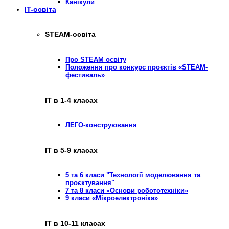
Канікули
IT-освіта
STEAM-освіта
Про STEAM освіту
Положення про конкурс проєктів «STEAM-
фестиваль»
ІТ в 1-4 класах
ЛЕГО-конструювання
ІТ в 5-9 класах
5 та 6 класи "Технології моделювання та
проєктування"
7 та 8 класи «Основи робототехніки»
9 класи «Мікроелектроніка»
ІТ в 10-11 класах