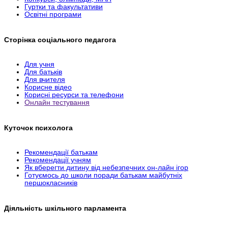
Гуртки та факультативи
Освітні програми
Сторінка соціального педагога
Для учня
Для батьків
Для вчителя
Корисне відео
Корисні ресурси та телефони
Онлайн тестування
Куточок психолога
Рекомендації батькам
Рекомендації учням
Як вберегти дитину від небезпечних он-лайн ігор
Готуємось до школи поради батькам майбутніх
першокласників
Діяльність шкільного парламента