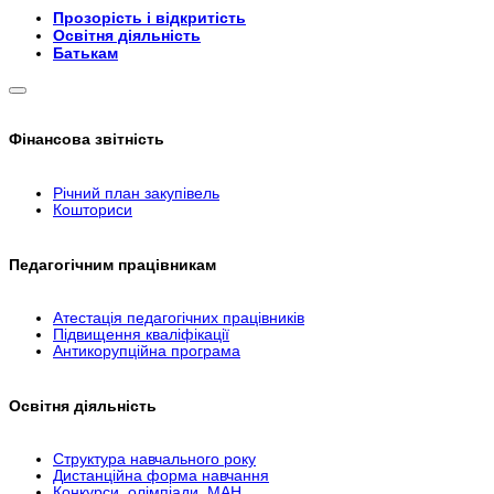
Прозорість і відкритість
Освітня діяльність
Батькам
Фінансова звітність
Річний план закупівель
Кошториси
Педагогічним працівникам
Атестація педагогічних працівників
Підвищення кваліфікації
Антикорупційна програма
Освітня діяльність
Структура навчального року
Дистанційна форма навчання
Конкурси, олімпіади, МАН