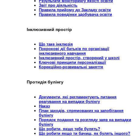
Результати моніторингу якості освіти
Звіт про діяльність
Правила прийому до Закладу освіти
Правила поведінки здобувача освіти
Інклюзивний простір
Що таке інклюзія
Покрокові дії батьків по організації
інклюзивного навчання
Інклюзивний простір, створений у школі
Ключові принципи персоналізації
Корекційно-розвивальні заняття
Протидія булінгу
Документи, які регламентують питання
реагування на випадки булінгу
Наказ
План заходів, спрямованих на запобігання
булінгу
Порядок подання та розгляду заяв на випадки
булінгу
Що робити, якщо тебе булять?
Що робити якщо ти бачиш, як булять іншого?