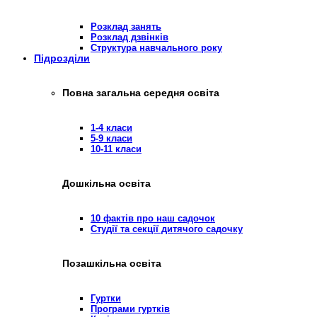
Розклад занять
Розклад дзвінків
Структура навчального року
Підрозділи
Повна загальна середня освіта
1-4 класи
5-9 класи
10-11 класи
Дошкільна освіта
10 фактів про наш садочок
Студії та секції дитячого садочку
Позашкільна освіта
Гуртки
Програми гуртків