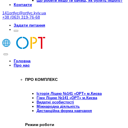
Що робити якщо ти бачиш, як булять іншого?
Контакти
141ortlyc@ortlyc.kyiv.ua
+38 (063) 319-76-68
Задати питання
Головна
Про нас
ПРО КОМПЛЕКС
Історія Ліцею №141 «ОРТ» м.Києва
Гімн Ліцею №141 «ОРТ» м.Києва
Видатні особистості
Міжнародна діяльність
Дистанційна форма навчання
Режим роботи