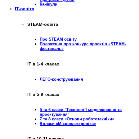
Канікули
IT-освіта
STEAM-освіта
Про STEAM освіту
Положення про конкурс проєктів «STEAM-
фестиваль»
ІТ в 1-4 класах
ЛЕГО-конструювання
ІТ в 5-9 класах
5 та 6 класи "Технології моделювання та
проєктування"
7 та 8 класи «Основи робототехніки»
9 класи «Мікроелектроніка»
ІТ в 10-11 класах