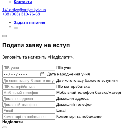
Контакти
141ortlyc@ortlyc.kyiv.ua
+38 (063) 319-76-68
Задати питання
Подати заяву на вступ
Заповніть та натисніть «Надіслати».
ПІБ учня
Дата народження учня
До якого класу бажаєте вступити
ПІБ матері/батька
Мобільний телефон батька/матері
Домашня адреса
Домашній телефон
Email
Коментарі та побажання
Надіслати