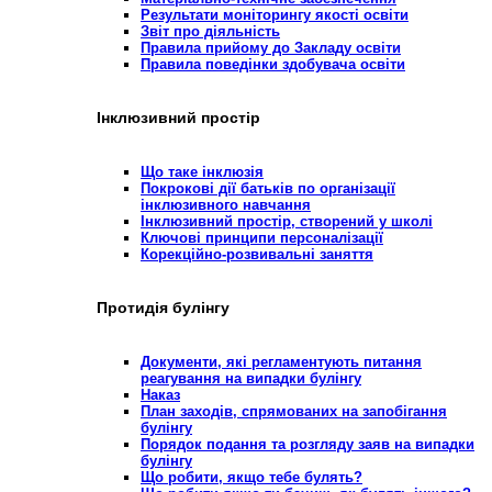
Результати моніторингу якості освіти
Звіт про діяльність
Правила прийому до Закладу освіти
Правила поведінки здобувача освіти
Інклюзивний простір
Що таке інклюзія
Покрокові дії батьків по організації
інклюзивного навчання
Інклюзивний простір, створений у школі
Ключові принципи персоналізації
Корекційно-розвивальні заняття
Протидія булінгу
Документи, які регламентують питання
реагування на випадки булінгу
Наказ
План заходів, спрямованих на запобігання
булінгу
Порядок подання та розгляду заяв на випадки
булінгу
Що робити, якщо тебе булять?