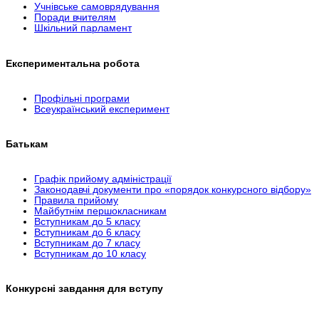
Учнівське самоврядування
Поради вчителям
Шкільний парламент
Експериментальна робота
Профільні програми
Всеукраїнський експеримент
Батькам
Графік прийому адміністрації
Законодавчі документи про «порядок конкурсного відбору»
Правила прийому
Майбутнім першокласникам
Вступникам до 5 класу
Вступникам до 6 класу
Вступникам до 7 класу
Вступникам до 10 класу
Конкурсні завдання для вступу