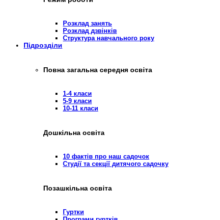
Розклад занять
Розклад дзвінків
Структура навчального року
Підрозділи
Повна загальна середня освіта
1-4 класи
5-9 класи
10-11 класи
Дошкільна освіта
10 фактів про наш садочок
Студії та секції дитячого садочку
Позашкільна освіта
Гуртки
Програми гуртків