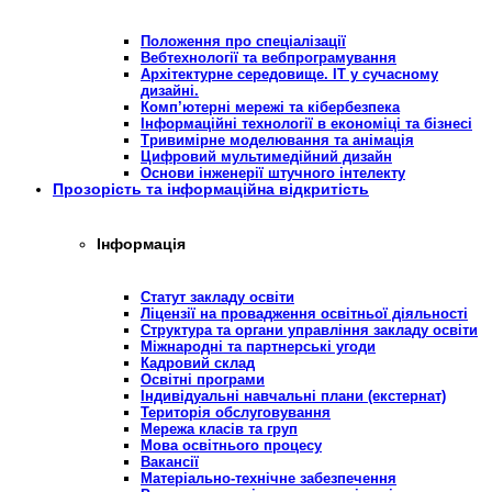
Положення про спеціалізації
Вебтехнології та вебпрограмування
Архітектурне середовище. ІТ у сучасному
дизайні.
Комп’ютерні мережі та кібербезпека
Інформаційні технології в економіці та бізнесі
Тривимірне моделювання та анімація
Цифровий мультимедійний дизайн
Основи інженерії штучного інтелекту
Прозорість та інформаційна відкритість
Інформація
Статут закладу освіти
Ліцензії на провадження освітньої діяльності
Структура та органи управління закладу освіти
Міжнародні та партнерські угоди
Кадровий склад
Освітні програми
Індивідуальні навчальні плани (екстернат)
Територія обслуговування
Мережа класів та груп
Мова освітнього процесу
Вакансії
Матеріально-технічне забезпечення