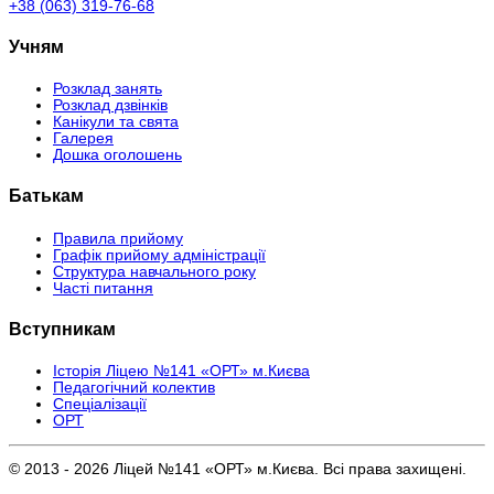
+38 (063) 319-76-68
Учням
Розклад занять
Розклад дзвінків
Канікули та свята
Галерея
Дошка оголошень
Батькам
Правила прийому
Графік прийому адміністрації
Структура навчального року
Часті питання
Вступникам
Історія Ліцею №141 «ОРТ» м.Києва
Педагогічний колектив
Спеціалізації
ОРТ
© 2013 - 2026 Ліцей №141 «ОРТ» м.Києва. Всі права захищені.