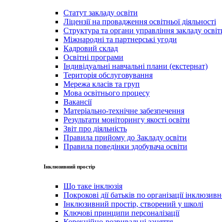
Статут закладу освіти
Ліцензії на провадження освітньої діяльності
Структура та органи управління закладу освіт
Міжнародні та партнерські угоди
Кадровий склад
Освітні програми
Індивідуальні навчальні плани (екстернат)
Територія обслуговування
Мережа класів та груп
Мова освітнього процесу
Вакансії
Матеріально-технічне забезпечення
Результати моніторингу якості освіти
Звіт про діяльність
Правила прийому до Закладу освіти
Правила поведінки здобувача освіти
Інклюзивний простір
Що таке інклюзія
Покрокові дії батьків по організації інклюзив
Інклюзивний простір, створений у школі
Ключові принципи персоналізації
Корекційно-розвивальні заняття