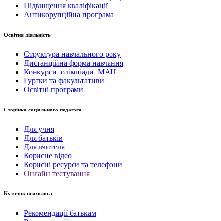
Підвищення кваліфікації
Антикорупційна програма
Освітня діяльність
Структура навчального року
Дистанційна форма навчання
Конкурси, олімпіади, МАН
Гуртки та факультативи
Освітні програми
Сторінка соціального педагога
Для учня
Для батьків
Для вчителя
Корисне відео
Корисні ресурси та телефони
Онлайн тестування
Куточок психолога
Рекомендації батькам