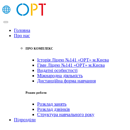
Головна
Про нас
ПРО КОМПЛЕКС
Історія Ліцею №141 «ОРТ» м.Києва
Гімн Ліцею №141 «ОРТ» м.Києва
Видатні особистості
Міжнародна діяльність
Дистанційна форма навчання
Режим роботи
Розклад занять
Розклад дзвінків
Структура навчального року
Підрозділи