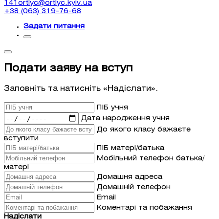
141ortlyc@ortlyc.kyiv.ua
+38 (063) 319-76-68
Задати питання
Подати заяву на вступ
Заповніть та натисніть «Надіслати».
ПІБ учня
Дата народження учня
До якого класу бажаєте
вступити
ПІБ матері/батька
Мобільний телефон батька/
матері
Домашня адреса
Домашній телефон
Email
Коментарі та побажання
Надіслати