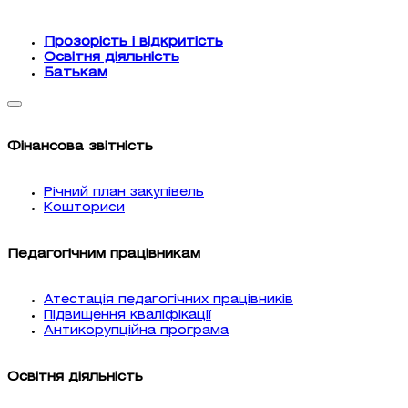
Прозорість і відкритість
Освітня діяльність
Батькам
Фінансова звітність
Річний план закупівель
Кошториси
Педагогічним працівникам
Атестація педагогічних працівників
Підвищення кваліфікації
Антикорупційна програма
Освітня діяльність