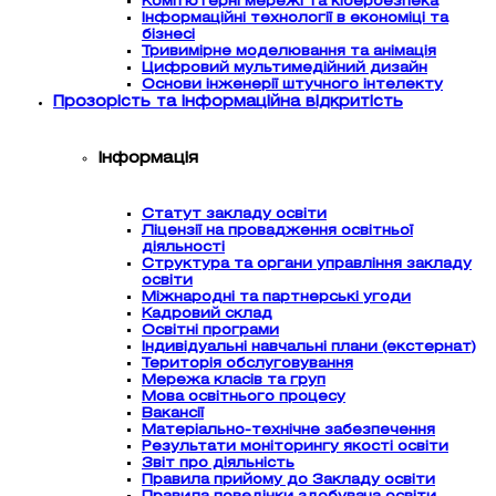
Комп’ютерні мережі та кібербезпека
Інформаційні технології в економіці та
бізнесі
Тривимірне моделювання та анімація
Цифровий мультимедійний дизайн
Основи інженерії штучного інтелекту
Прозорість та інформаційна відкритість
Інформація
Статут закладу освіти
Ліцензії на провадження освітньої
діяльності
Структура та органи управління закладу
освіти
Міжнародні та партнерські угоди
Кадровий склад
Освітні програми
Індивідуальні навчальні плани (екстернат)
Територія обслуговування
Мережа класів та груп
Мова освітнього процесу
Вакансії
Матеріально-технічне забезпечення
Результати моніторингу якості освіти
Звіт про діяльність
Правила прийому до Закладу освіти