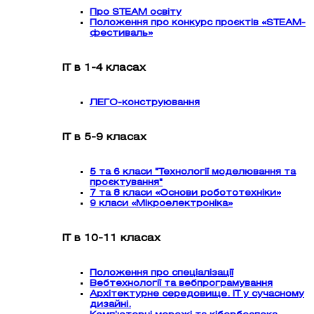
Про STEAM освіту
Положення про конкурс проєктів «STEAM-
фестиваль»
ІТ в 1-4 класах
ЛЕГО-конструювання
ІТ в 5-9 класах
5 та 6 класи "Технології моделювання та
проєктування"
7 та 8 класи «Основи робототехніки»
9 класи «Мікроелектроніка»
ІТ в 10-11 класах
Положення про спеціалізації
Вебтехнології та вебпрограмування
Архітектурне середовище. ІТ у сучасному
дизайні.