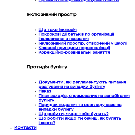
Правила поведінки здобувача освіти
Інклюзивний простір
Що таке інклюзія
Покрокові дії батьків по організації
інклюзивного навчання
Інклюзивний простір, створений у школі
Ключові принципи персоналізації
Корекційно-розвивальні заняття
Протидія булінгу
Документи, які регламентують питання
реагування на випадки булінгу
Наказ
План заходів, спрямованих на запобігання
булінгу
Порядок подання та розгляду заяв на
випадки булінгу
Що робити, якщо тебе булять?
Що робити якщо ти бачиш, як булять
іншого?
Контакти