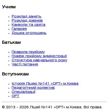
Учням
Розклад занять
Розклад дзвінків
Канікули та свята
Галерея
Дошка оголошень
Батькам
Правила прийому
Графік прийому адміністрації
Структура навчального року
Часті питання
Вступникам
Історія Ліцею №141 «ОРТ» м.Києва
Педагогічний колектив
Спеціалізації
ОРТ
© 2013 - 2026 Ліцей №141 «ОРТ» м.Києва. Всі права