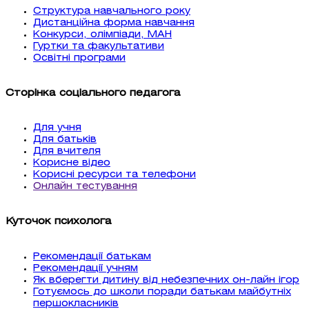
Структура навчального року
Дистанційна форма навчання
Конкурси, олімпіади, МАН
Гуртки та факультативи
Освітні програми
Сторінка соціального педагога
Для учня
Для батьків
Для вчителя
Корисне відео
Корисні ресурси та телефони
Онлайн тестування
Куточок психолога
Рекомендації батькам
Рекомендації учням
Як вберегти дитину від небезпечних он-лайн ігор
Готуємось до школи поради батькам майбутніх
першокласників