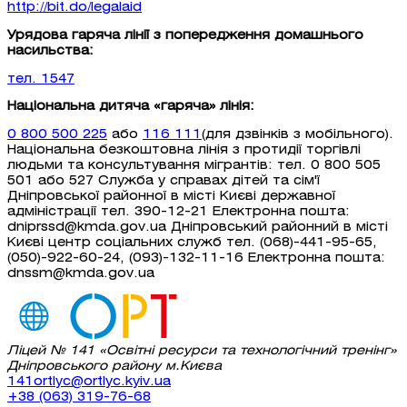
http://bit.do/legalaid
Урядова гаряча лінії з попередження домашнього
насильства:
тел. 1547
Національна дитяча «гаряча» лінія:
0 800 500 225
або
116 111
(для дзвінків з мобільного).
Національна безкоштовна лінія з протидії торгівлі
людьми та консультування мігрантів: тел. 0 800 505
501 або 527 Служба у справах дітей та сім'ї
Дніпровської районної в місті Києві державної
адміністрації тел. 390-12-21 Електронна пошта:
dniprssd@kmda.gov.ua Дніпровський районний в місті
Києві центр соціальних служб тел. (068)-441-95-65,
(050)-922-60-24, (093)-132-11-16 Електронна пошта:
dnssm@kmda.gov.ua
Ліцей № 141 «Освітні ресурси та технологічний тренінг»
Дніпровського району м.Києва
141ortlyc@ortlyc.kyiv.ua
+38 (063) 319-76-68