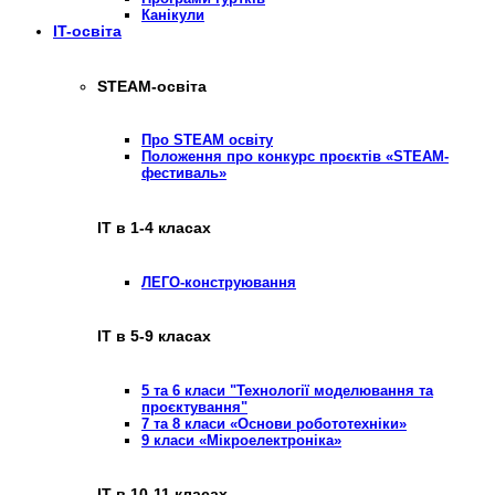
Канікули
IT-освіта
STEAM-освіта
Про STEAM освіту
Положення про конкурс проєктів «STEAM-
фестиваль»
ІТ в 1-4 класах
ЛЕГО-конструювання
ІТ в 5-9 класах
5 та 6 класи "Технології моделювання та
проєктування"
7 та 8 класи «Основи робототехніки»
9 класи «Мікроелектроніка»
ІТ в 10-11 класах