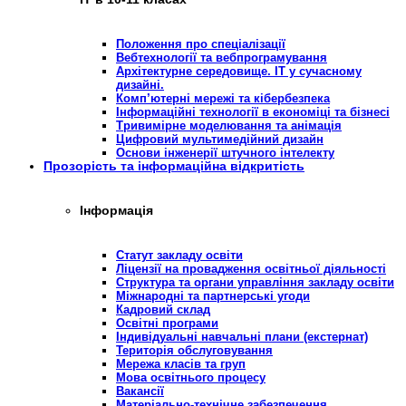
Положення про спеціалізації
Вебтехнології та вебпрограмування
Архітектурне середовище. ІТ у сучасному
дизайні.
Комп’ютерні мережі та кібербезпека
Інформаційні технології в економіці та бізнесі
Тривимірне моделювання та анімація
Цифровий мультимедійний дизайн
Основи інженерії штучного інтелекту
Прозорість та інформаційна відкритість
Інформація
Статут закладу освіти
Ліцензії на провадження освітньої діяльності
Структура та органи управління закладу освіти
Міжнародні та партнерські угоди
Кадровий склад
Освітні програми
Індивідуальні навчальні плани (екстернат)
Територія обслуговування
Мережа класів та груп
Мова освітнього процесу
Вакансії
Матеріально-технічне забезпечення