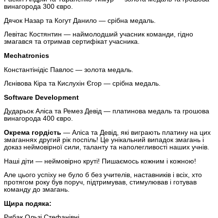
винагорода 300 євро.
Дячок Назар та Когут Данило — срібна медаль.
Левітас Костянтин — наймолодший учасник команди, гідно
змагався та отримав сертифікат учасника.
Mechatronics
Константінідіс Павлос — золота медаль.
Лєнівова Кіра та Кислухін Єгор — срібна медаль.
Software Development
Дударьок Аліса та Ремез Девід — платинова медаль та грошова
винагорода 400 євро.
Окрема гордість
— Аліса та Девід, які виграють платину на цих
змаганнях другий рік поспіль! Це унікальний випадок змагань і
доказ неймовірної сили, таланту та наполегливості наших учнів.
Наші діти — неймовірно круті! Пишаємось кожним і кожною!
Але цього успіху не було б без учителів, наставників і всіх, хто
протягом року був поруч, підтримував, стимулював і готував
команду до змагань.
Щира подяка:
Рибак Ользі Стефанівні