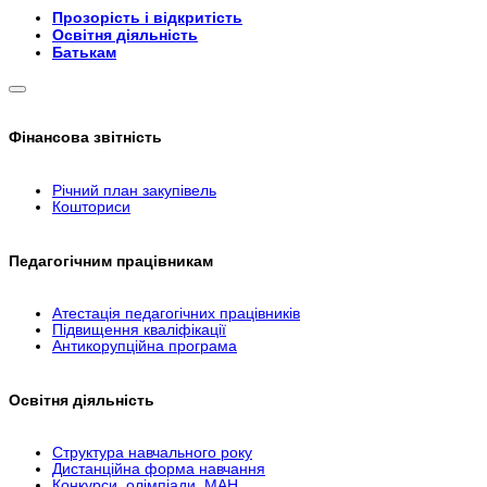
Прозорість і відкритість
Освітня діяльність
Батькам
Фінансова звітність
Річний план закупівель
Кошториси
Педагогічним працівникам
Атестація педагогічних працівників
Підвищення кваліфікації
Антикорупційна програма
Освітня діяльність
Структура навчального року
Дистанційна форма навчання
Конкурси, олімпіади, МАН