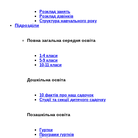
Розклад занять
Розклад дзвінків
Структура навчального року
Підрозділи
Повна загальна середня освіта
1-4 класи
5-9 класи
10-11 класи
Дошкільна освіта
10 фактів про наш садочок
Студії та секції дитячого садочку
Позашкільна освіта
Гуртки
Програми гуртків