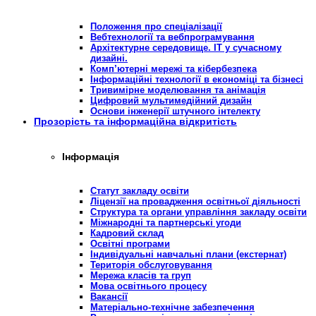
Положення про спеціалізації
Вебтехнології та вебпрограмування
Архітектурне середовище. ІТ у сучасному
дизайні.
Комп’ютерні мережі та кібербезпека
Інформаційні технології в економіці та бізнесі
Тривимірне моделювання та анімація
Цифровий мультимедійний дизайн
Основи інженерії штучного інтелекту
Прозорість та інформаційна відкритість
Інформація
Статут закладу освіти
Ліцензії на провадження освітньої діяльності
Структура та органи управління закладу освіти
Міжнародні та партнерські угоди
Кадровий склад
Освітні програми
Індивідуальні навчальні плани (екстернат)
Територія обслуговування
Мережа класів та груп
Мова освітнього процесу
Вакансії
Матеріально-технічне забезпечення