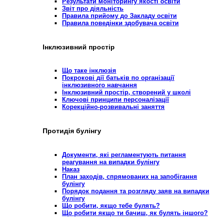
Результати моніторингу якості освіти
Звіт про діяльність
Правила прийому до Закладу освіти
Правила поведінки здобувача освіти
Інклюзивний простір
Що таке інклюзія
Покрокові дії батьків по організації
інклюзивного навчання
Інклюзивний простір, створений у школі
Ключові принципи персоналізації
Корекційно-розвивальні заняття
Протидія булінгу
Документи, які регламентують питання
реагування на випадки булінгу
Наказ
План заходів, спрямованих на запобігання
булінгу
Порядок подання та розгляду заяв на випадки
булінгу
Що робити, якщо тебе булять?
Що робити якщо ти бачиш, як булять іншого?