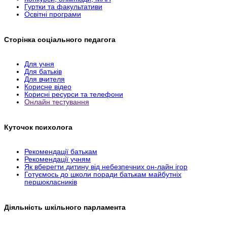
Гуртки та факультативи
Освітні програми
Сторінка соціального педагога
Для учня
Для батьків
Для вчителя
Корисне відео
Корисні ресурси та телефони
Онлайн тестування
Куточок психолога
Рекомендації батькам
Рекомендації учням
Як вберегти дитину від небезпечних он-лайн ігор
Готуємось до школи поради батькам майбутніх
першокласників
Діяльність шкільного парламента