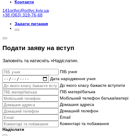
Контакти
141ortlyc@ortlyc.kyiv.ua
+38 (063) 319-76-68
Задати питання
Подати заяву на вступ
Заповніть та натисніть «Надіслати».
ПІБ учня
Дата народження учня
До якого класу бажаєте вступити
ПІБ матері/батька
Мобільний телефон батька/матері
Домашня адреса
Домашній телефон
Email
Коментарі та побажання
Надіслати