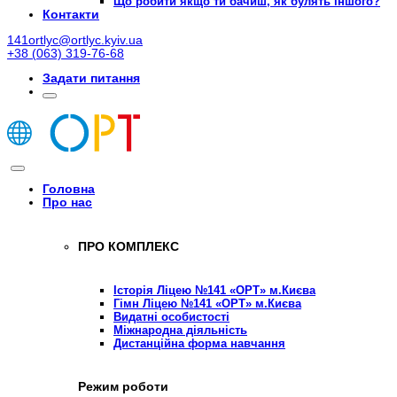
Що робити якщо ти бачиш, як булять іншого?
Контакти
141ortlyc@ortlyc.kyiv.ua
+38 (063) 319-76-68
Задати питання
Головна
Про нас
ПРО КОМПЛЕКС
Історія Ліцею №141 «ОРТ» м.Києва
Гімн Ліцею №141 «ОРТ» м.Києва
Видатні особистості
Міжнародна діяльність
Дистанційна форма навчання
Режим роботи