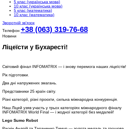
5 клас (українська мова)
10 клас (українська мова)
5 клас (математика)
10 клас (математика)
Зворотній зв'язок
+38 (063) 319-76-68
Телефон
Новини
Ліцеїсти у Бухаресті!
Світовий фінал INFOMATRIX — і знову перемога наших ліцеїстів!
Рік підготовки.
Два дні напружених змагань.
Представники 25 країн світу.
Різні категорії, різні проєкти, сильна міжнародна конкуренція.
Наш Ліцей узяв участь у трьох категоріях міжнародного фіналу
INFOMATRIX World Final — і жодної категорії без медалей!
Lego Sumo Robot
Раскін Андрій та Тараненко Тимур — золота медаль та грошова