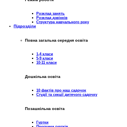
Розклад занять
Розклад дзвінків
Структура навчального року
Підрозділи
Повна загальна середня освіта
1-4 класи
5-9 класи
10-11 класи
Дошкільна освіта
10 фактів про наш садочок
Студії та секції дитячого садочку
Позашкільна освіта
Гуртки
Програми гуртків