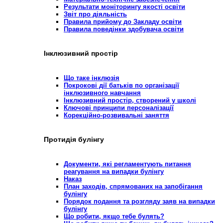
Результати моніторингу якості освіти
Звіт про діяльність
Правила прийому до Закладу освіти
Правила поведінки здобувача освіти
Інклюзивний простір
Що таке інклюзія
Покрокові дії батьків по організації
інклюзивного навчання
Інклюзивний простір, створений у школі
Ключові принципи персоналізації
Корекційно-розвивальні заняття
Протидія булінгу
Документи, які регламентують питання
реагування на випадки булінгу
Наказ
План заходів, спрямованих на запобігання
булінгу
Порядок подання та розгляду заяв на випадки
булінгу
Що робити, якщо тебе булять?