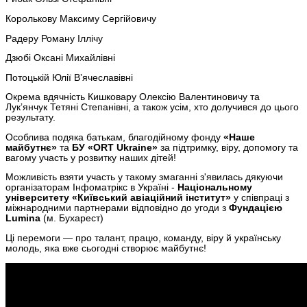
Королькову Максиму Сергійовичу
Радеру Роману Іллічу
Дзюбі Оксані Михайлівні
Потоцькій Юлії Вʼячеславівні
Окрема вдячність Кишковару Олексію Валентиновичу та
Лукʼянчук Тетяні Степанівні, а також усім, хто долучився до цього
результату.
Особлива подяка батькам, благодійному фонду
«Наше
майбутнє»
та
БУ «ORT Ukraine»
за підтримку, віру, допомогу та
вагому участь у розвитку наших дітей!
Можливість взяти участь у такому змаганні з'явилась дякуючи
організаторам Інфоматрікс в Україні -
Національному
університету «Київський авіаційний інститут»
у співпраці з
міжнародними партнерами відповідно до угоди з
Фундацією
Lumina
(м. Бухарест)
Ці перемоги — про талант, працю, команду, віру й українську
молодь, яка вже сьогодні створює майбутнє!