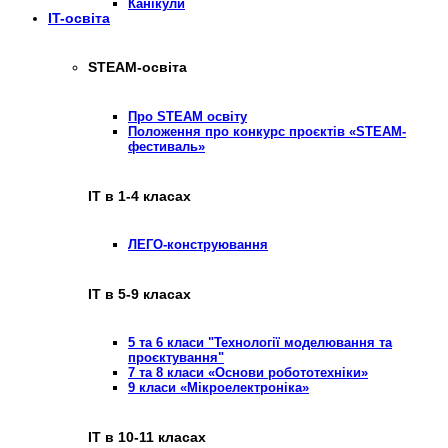
Канікули
IT-освіта
STEAM-освіта
Про STEAM освіту
Положення про конкурс проєктів «STEAM-
фестиваль»
ІТ в 1-4 класах
ЛЕГО-конструювання
ІТ в 5-9 класах
5 та 6 класи "Технології моделювання та
проєктування"
7 та 8 класи «Основи робототехніки»
9 класи «Мікроелектроніка»
ІТ в 10-11 класах