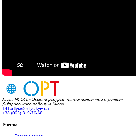
Ліцей № 141 «Освітні ресурси та технологічний тренінг»
Дніпровського району м.Києва
141ortlyc@ortlyc.kyiv.ua
+38 (063) 319-76-68
Учням